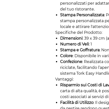
personalizzati per adatt
del tuo ristorante.
Stampa Personalizzata
: 
stampa personalizzata pe
locale e attirare l'attenzio
Specifiche del Prodotto:
Dimensioni
: 39 x 39 cm (
Numero di Veli
: 1
Stampa e Goffratura
: No
Colore
: Disponibile in vari
Confezione
: Realizzata c
riciclate, facilitando l’ap
sistema Tork Easy Handl
Vantaggi:
Risparmio sui Costi di La
carta di alta qualità, è po
costi associati ai servizi d
Facilità di Utilizzo
: Il des
da gestire rendono quest