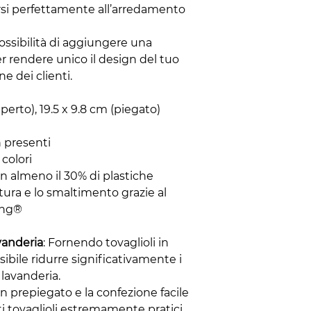
arsi perfettamente all’arredamento
Possibilità di aggiungere una
r rendere unico il design del tuo
ne dei clienti.
aperto), 19.5 x 9.8 cm (piegato)
n presenti
 colori
on almeno il 30% di plastiche
ertura e lo smaltimento grazie al
ing®
vanderia
: Fornendo tovaglioli in
ssibile ridurre significativamente i
i lavanderia.
ign prepiegato e la confezione facile
i tovaglioli estremamente pratici