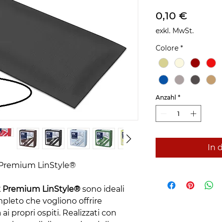
Preis
0,10 €
exkl. MwSt.
Colore
*
Anzahl
*
In 
k Premium LinStyle®
rk Premium LinStyle®
sono ideali
ompleto che vogliono offrire
ai propri ospiti. Realizzati con