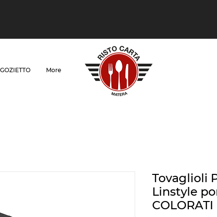
GOZIETTO
More
Tovaglioli 
Linstyle p
COLORATI