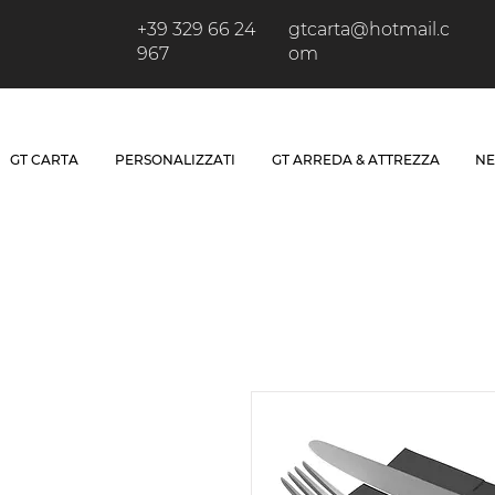
+39 329 66 24
gtcarta@hotmail.c
967
om
GT CARTA
PERSONALIZZATI
GT ARREDA & ATTREZZA
NE