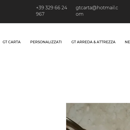
+39 329 66 24
gtcarta@hotmail.c
967
om
GT CARTA
PERSONALIZZATI
GT ARREDA & ATTREZZA
NE