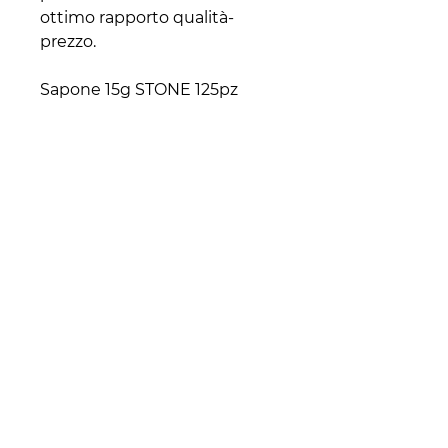
ottimo rapporto qualità-
prezzo.
Sapone 15g STONE 125pz
Contatti
+39 329 66 24 967
gtcarta@hotmail.com