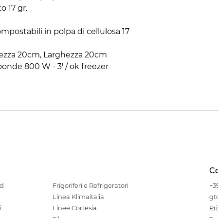
 17 gr.
mpostabili in polpa di cellulosa 17
ghezza 20cm, Larghezza 20cm
roonde 800 W - 3' / ok freezer
Co
od
Frigoriferi e Refrigeratori
+3
Linea Klimaitalia
gt
i
Linee Cortesia
Pr