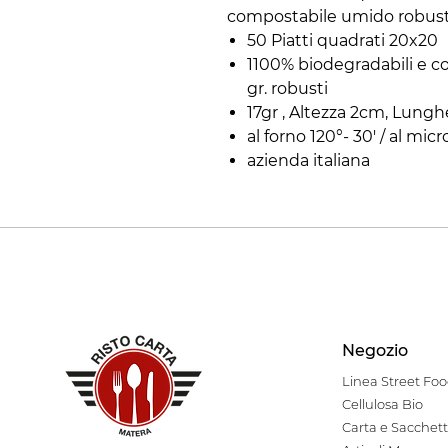
compostabile umido robusto
50 Piatti quadrati 20x20
1100% biodegradabili e co
gr. robusti
17gr , Altezza 2cm, Lun
al forno 120°- 30' / al mic
azienda italiana
Negozio
Linea Stre
et Fo
Cellulosa Bio
Carta e Sacchett