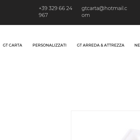
+39 329 66 24
gtcarta@hotmail.c
967
om
GT CARTA
PERSONALIZZATI
GT ARREDA & ATTREZZA
NE