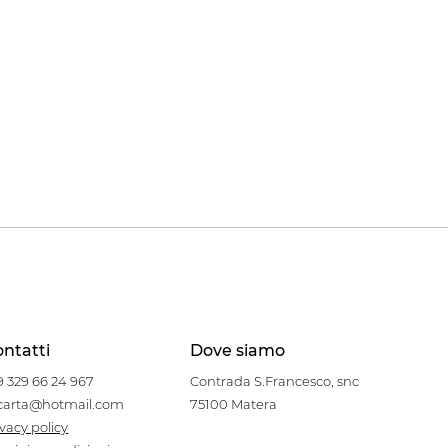
ntatti
Dove siamo
9 329 66 24 967
Contrada S.Francesco, snc
carta@hotmail.com
75100 Matera
ivacy policy