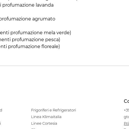
i profumazione lavanda
 profumazione agrumato
nti profumazione mela verde)
nti profumazione pesca)
ti profumazione floreale)
Co
od
Frigoriferi e Refrigeratori
+3
Linea Klimaitalia
gt
i
Linee Cortesia
Pr