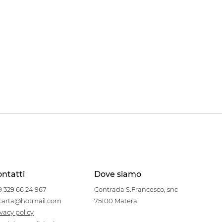
ntatti
Dove siamo
9 329 66 24 967
Contrada S.Francesco, snc
carta@hotmail.com
75100 Matera
ivacy policy