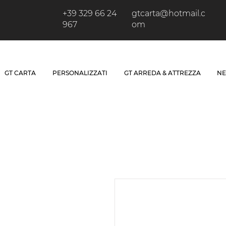
+39 329 66 24
gtcarta@hotmail.c
967
om
GT CARTA
PERSONALIZZATI
GT ARREDA & ATTREZZA
NE