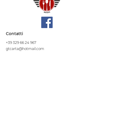
Contatti
+39 329 66 24 967
gtcarta@hotmail.com
Privacy policy
Termini e condizioni
Dove siamo
Contrada S.Francesco, snc
75100 Matera
Negozio
Linea Stre
et Food
Cellulosa Bio
Carta e Sacchetti
Articoli Monouso
Tovagliati