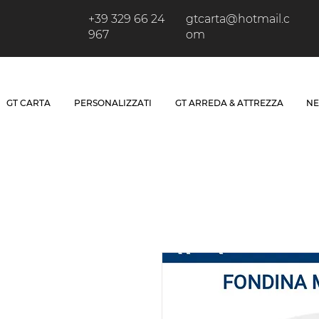
+39 329 66 24
gtcarta@hotmail.c
967
om
GT CARTA
PERSONALIZZATI
GT ARREDA & ATTREZZA
NE