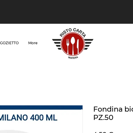
GOZIETTO
More
Fondina bi
PZ.50