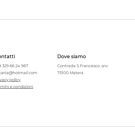
ntatti
Dove siamo
9 329 66 24 967
Contrada S.Francesco, snc
carta@hotmail.com
75100 Matera
ivacy policy
rmini e condizioni