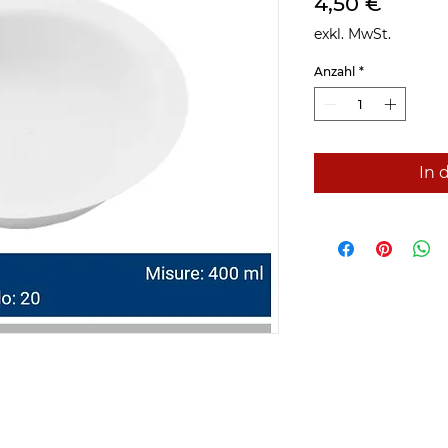
Preis
4,50 €
exkl. MwSt.
Anzahl
*
In 