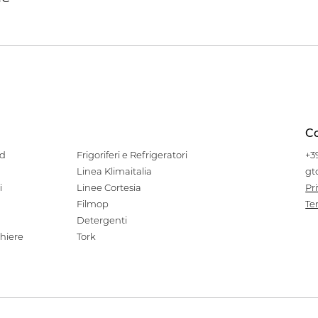
Co
od
Frigoriferi e Refrigeratori
+3
Linea Klimaitalia
gt
i
Linee Cortesia
Pr
Filmop
Te
Detergenti
hiere
Tork