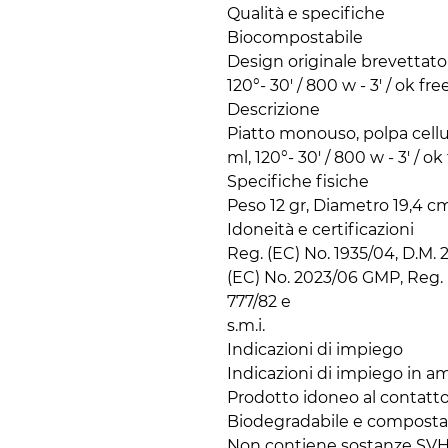
Qualità e specifiche

Biocompostabile

Design originale brevettato

120°- 30' / 800 w - 3' / ok free
Descrizione

Piatto monouso, polpa cellu
ml, 120°- 30' / 800 w - 3' / ok 
Specifiche fisiche

Peso 12 gr, Diametro 19,4 c
Idoneità e certificazioni

Reg. (EC) No. 1935/04, D.M. 21
(EC) No. 2023/06 GMP, Reg. 
777/82 e

s.m.i.

Indicazioni di impiego

Indicazioni di impiego in am
Prodotto idoneo al contatto 
Biodegradabile e compostab
Non contiene sostanze SV