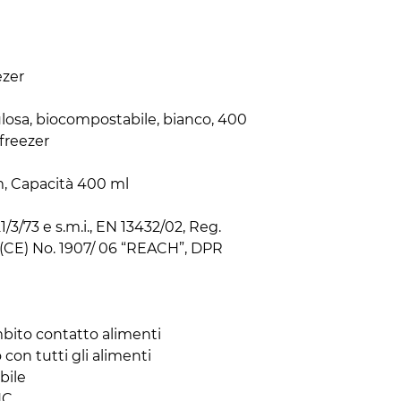
zer

losa, biocompostabile, bianco, 400 
freezer

m, Capacità 400 ml

/3/73 e s.m.i., EN 13432/02, Reg. 
(CE) No. 1907/ 06 “REACH”, DPR 
bito contatto alimenti

con tutti gli alimenti

ile

HC