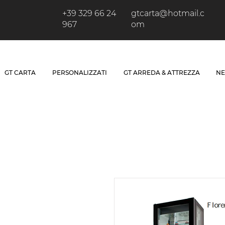
+39 329 66 24
gtcarta@hotmail.c
967
om
GT CARTA
PERSONALIZZATI
GT ARREDA & ATTREZZA
NE