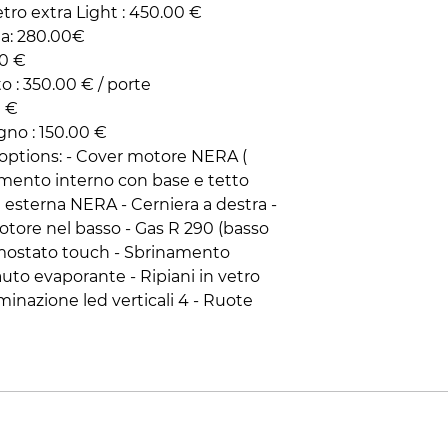
etro extra Light : 450.00 €
ta: 280.00€
00 €
 : 350.00 € / porte
0 €
gno : 150.00 €
€ options: - Cover motore NERA (
imento interno con base e tetto
e esterna NERA - Cerniera a destra -
Motore nel basso - Gas R 290 (basso
mostato touch - Sbrinamento
to evaporante - Ripiani in vetro
minazione led verticali 4 - Ruote