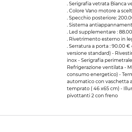
. Serigrafia vetrata Bianca v
. Colore Vano motore a scel
. Specchio posteriore: 200.
. Sistema antiappannamento
. Led supplementare : 88.0
. Rivetrimento esterno in le
. Serratura a porta : 90.00 
versione standard) - Rivest
inox - Serigrafia perimetral
Refrigerazione ventilata - 
consumo energetico) - Ter
automatico con vaschetta au
temprato ( 46 x65 cm) - Illu
pivottanti 2 con freno