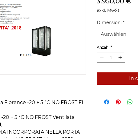
Pr
3.950,00 €
exkl. MwSt.
Dimensioni
*
Auswählen
Anzahl
*
In 
ta Florence -20 + 5 °C NO FROST FLI
x -20 + 5 °C NO FROST Ventilata
 .
INA INCORPORATA NELLA PORTA