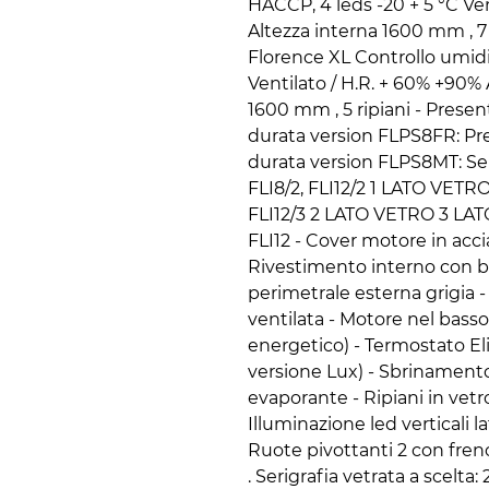
HACCP, 4 leds -20 + 5 °C V
Altezza interna 1600 mm , 7 
Florence XL Controllo umidit
Ventilato / H.R. + 60% +90%
1600 mm , 5 ripiani - Prese
durata version FLPS8FR: Pr
durata version FLPS8MT: Se
FLI8/2, FLI12/2 1 LATO VETRO F
FLI12/3 2 LATO VETRO 3 LAT
FLI12 - Cover motore in acci
Rivestimento interno con ba
perimetrale esterna grigia -
ventilata - Motore nel bass
energetico) - Termostato El
versione Lux) - Sbrinament
evaporante - Ripiani in vet
Illuminazione led verticali la
Ruote pivottanti 2 con fren
. Serigrafia vetrata a scelta: