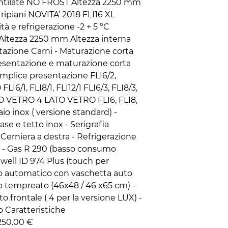
entilate NO FROST Altezza 2250 mm
ripiani NOVITA’ 2018 FLI16 XL
à e refrigerazione -2 + 5 °C
 Altezza 2250 mm Altezza interna
ntazione Carni - Maturazione corta
esentazione e maturazione corta
mplice presentazione FLI6/2,
LI6/1, FLI8/1, FLI12/1 FLI6/3, FLI8/3,
O VETRO 4 LATO VETRO FLI6, FLI8,
aio inox ( versione standard) -
se e tetto inox - Serigrafia
 Cerniera a destra - Refrigerazione
o - Gas R 290 (basso consumo
iwell ID 974 Plus (touch per
o automatico con vaschetta auto
ro tempreato (46x48 / 46 x65 cm) -
to frontale ( 4 per la versione LUX) -
o Caratteristiche
 250.00 €