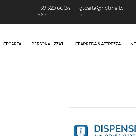
+39 329 66 24
gtcarta@hotmail.c
967
om
GT CARTA
PERSONALIZZATI
GT ARREDA & ATTREZZA
NE