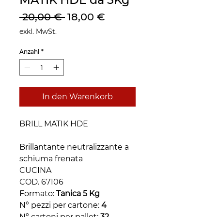
Standardpreis
Sale-
 20,00 € 
18,00 €
Preis
exkl. MwSt.
Anzahl
*
In den Warenkorb
BRILL MATIK HDE
Brillantante neutralizzante a
schiuma frenata
CUCINA
COD. 67106
Formato:
Tanica 5 Kg
N° pezzi per cartone:
4
N° cartoni per pallet:
32