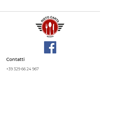
Contatti
+39 329 66 24 967
gtcarta@hotmail.com
Privacy policy
Termini e condizioni
Dove siamo
Contrada S.Francesco, snc
75100 Matera
Negozio
Linea Stre
et Food