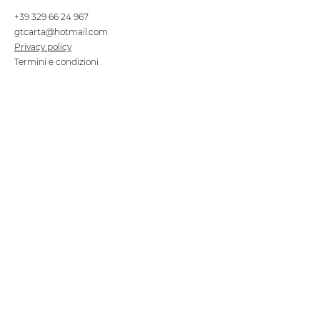
+39 329 66 24 967
gtcarta@hotmail.com
Privacy policy
Termini e condizioni
Dove siamo
Contrada S.Francesco, snc
75100 Matera
Negozio
Linea Stre
et Food
Cellulosa Bio
Carta e Sacchetti
Articoli Monouso
Tovagliati
Forniture Alberghiere
Frigoriferi e Refrigeratori
Linea Klimaitalia
Linee Cortesia
Filmop