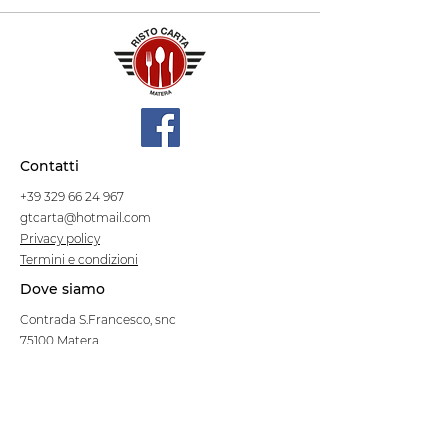
Contatti
+39 329 66 24 967
gtcarta@hotmail.com
Privacy policy
Termini e condizioni
Dove siamo
Contrada S.Francesco, snc
75100 Matera
Negozio
Linea Stre
et Food
Cellulosa Bio