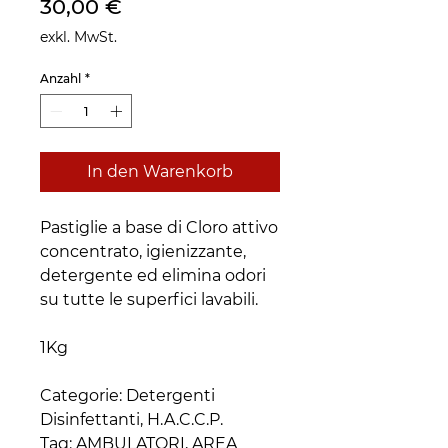
Preis
30,00 €
exkl. MwSt.
Anzahl
*
In den Warenkorb
Pastiglie a base di Cloro attivo
concentrato, igienizzante,
detergente ed elimina odori
su tutte le superfici lavabili.
1Kg
Categorie: Detergenti
Disinfettanti, H.A.C.C.P.
Tag: AMBULATORI, AREA