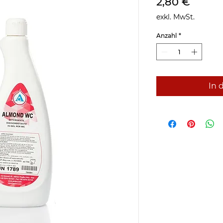
Preis
2,80 €
exkl. MwSt.
Anzahl
*
In 