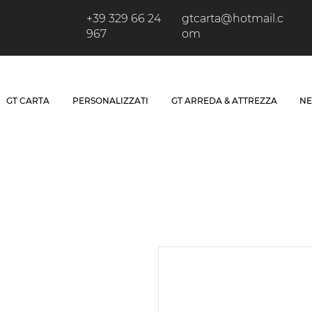
+39 329 66 24
gtcarta@hotmail.c
967
om
GT CARTA
PERSONALIZZATI
GT ARREDA & ATTREZZA
NE