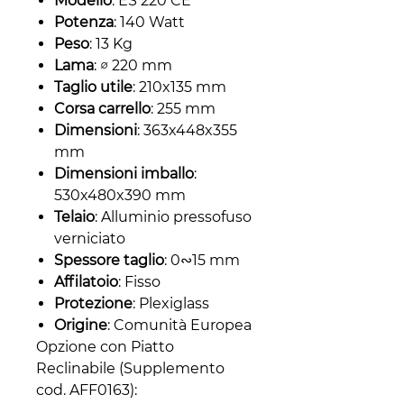
Modello
: ES 220 CE
Potenza
: 140 Watt
Peso
: 13 Kg
Lama
: ∅ 220 mm
Taglio utile
: 210x135 mm
Corsa carrello
: 255 mm
Dimensioni
: 363x448x355
mm
Dimensioni imballo
:
530x480x390 mm
Telaio
: Alluminio pressofuso
verniciato
Spessore taglio
: 0∾15 mm
Affilatoio
: Fisso
Protezione
: Plexiglass
Origine
: Comunità Europea
Opzione con Piatto
Reclinabile (Supplemento
cod. AFF0163):