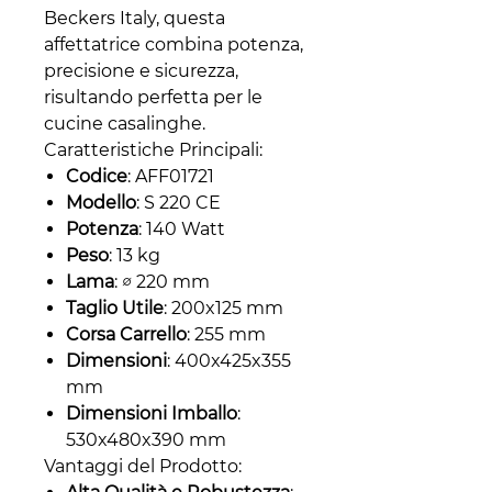
Beckers Italy, questa
affettatrice combina potenza,
precisione e sicurezza,
risultando perfetta per le
cucine casalinghe.
Caratteristiche Principali:
Codice
: AFF01721
Modello
: S 220 CE
Potenza
: 140 Watt
Peso
: 13 kg
Lama
: ∅ 220 mm
Taglio Utile
: 200x125 mm
Corsa Carrello
: 255 mm
Dimensioni
: 400x425x355
mm
Dimensioni Imballo
:
530x480x390 mm
Vantaggi del Prodotto: