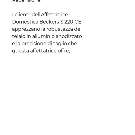
Recensione
I clienti, dell'Affettatrice
Domestica Beckers S 220 CE
apprezzano la robustezza del
telaio in alluminio anodizzato
e la precisione di taglio che
questa affettatrice offre,
rendendola una scelta
eccellente per l'uso
domestico. La facilità di pulizia
e le caratteristiche di
sicurezza avanzate sono
altrettanto lodate,
assicurando un'esperienza di
utilizzo affidabile e sicura.