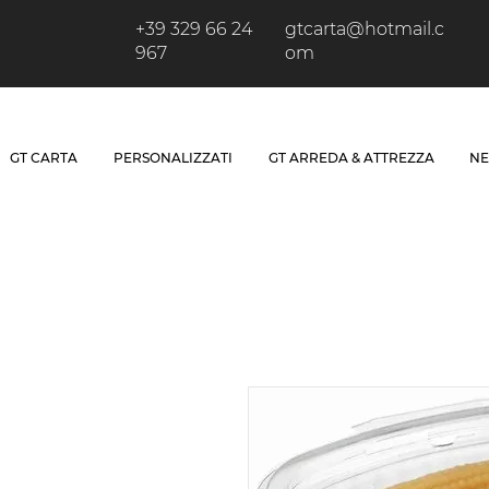
+39 329 66 24
gtcarta@hotmail.c
967
om
GT CARTA
PERSONALIZZATI
GT ARREDA & ATTREZZA
NE