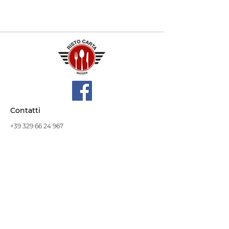
Contatti
+39 329 66 24 967
gtcarta@hotmail.com
Privacy policy
Termini e condizioni
Dove siamo
Contrada S.Francesco, snc
75100 Matera
Negozio