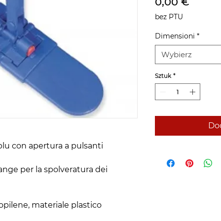
Cena
0,00 €
bez PTU
Dimensioni
*
Wybierz
Sztuk
*
Dod
 blu con apertura a pulsanti
frange per la spolveratura dei
ropilene, materiale plastico