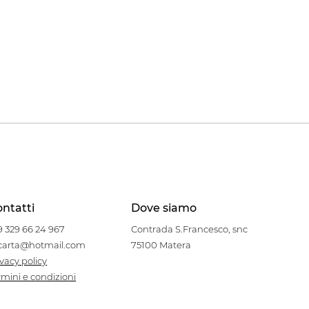
ntatti
Dove siamo
9 329 66 24 967
Contrada S.Francesco, snc
carta@hotmail.com
75100 Matera
ivacy policy
rmini e condizioni