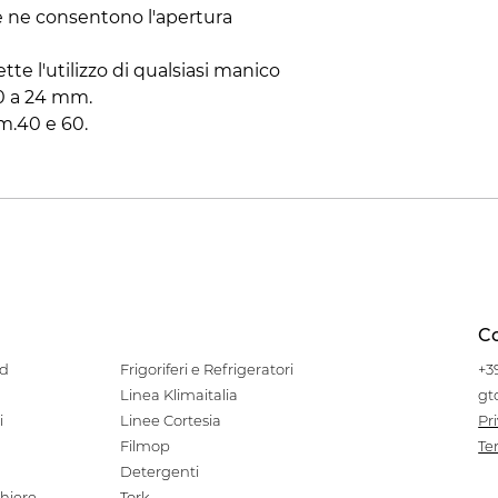
he ne consentono l'apertura
tte l'utilizzo di qualsiasi manico
20 a 24 mm.
cm.40 e 60.
Co
od
Frigoriferi e Refrigeratori
+3
Linea Klimaitalia
gt
i
Linee Cortesia
Pr
Filmop
Te
Detergenti
hiere
Tork