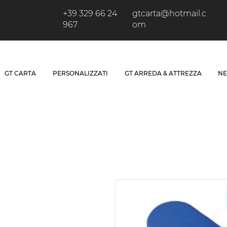
+39 329 66 24
gtcarta@hotmail.c
967
om
GT CARTA
PERSONALIZZATI
GT ARREDA & ATTREZZA
NE