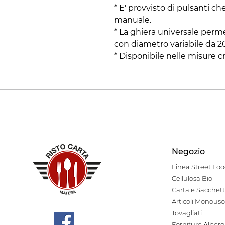
* E' provvisto di pulsanti c
manuale.
* La ghiera universale perme
con diametro variabile da 
* Disponibile nelle misure 
Negozio
Linea Stre
et Fo
Cellulosa Bio
Carta e Sacchett
Articoli Monouso
Tovagliati
Forniture Alberg