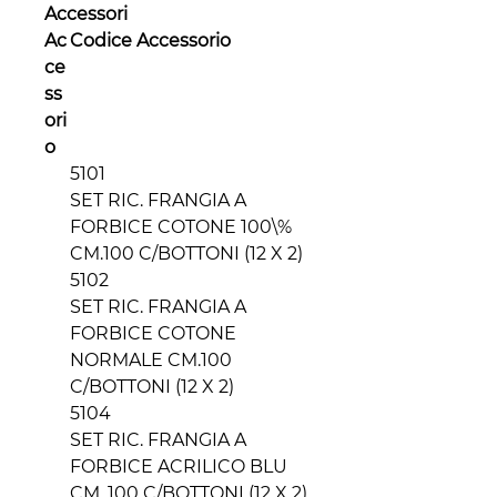
Accessori
Ac
Codice Accessorio
ce
ss
ori
o
5101
SET RIC. FRANGIA A
FORBICE COTONE 100\%
CM.100 C/BOTTONI (12 X 2)
5102
SET RIC. FRANGIA A
FORBICE COTONE
NORMALE CM.100
C/BOTTONI (12 X 2)
5104
SET RIC. FRANGIA A
FORBICE ACRILICO BLU
CM. 100 C/BOTTONI (12 X 2)