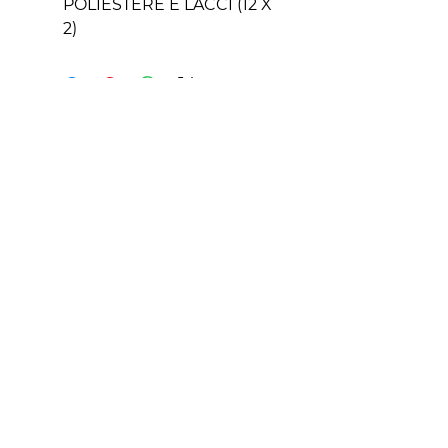
POLIESTERE E LACCI (12 X
2)
Contatti
+39 329 66 24 967
gtcarta@hotmail.com
Privacy policy
Termini e condizioni