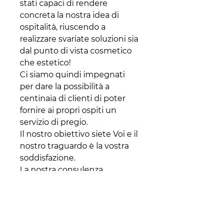
stati capaci di rendere
concreta la nostra idea di
ospitalità, riuscendo a
realizzare svariate soluzioni sia
dal punto di vista cosmetico
che estetico!
Ci siamo quindi impegnati
per dare la possibilità a
centinaia di clienti di poter
fornire ai propri ospiti un
servizio di pregio.
Il nostro obiettivo siete Voi e il
nostro traguardo è la vostra
soddisfazione.
La nostra consulenza
professionale vi potrà servire
nella scelta della soluzione
più idonea del prodotto,
garantendovi assistenza,