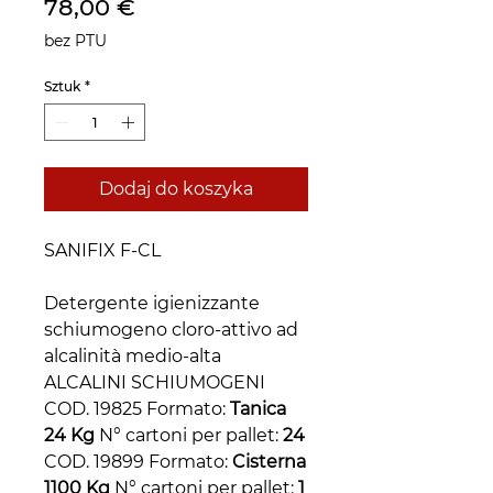
Cena
78,00 €
bez PTU
Sztuk
*
Dodaj do koszyka
SANIFIX F-CL
Detergente igienizzante
schiumogeno cloro-attivo ad
alcalinità medio-alta
ALCALINI SCHIUMOGENI
COD. 19825 Formato:
Tanica
24 Kg
N° cartoni per pallet:
24
COD. 19899 Formato:
Cisterna
1100 Kg
N° cartoni per pallet:
1