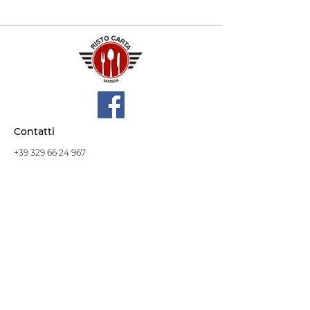
Contatti
+39 329 66 24 967
gtcarta@hotmail.com
Privacy policy
Termini e condizioni
Dove siamo
Contrada S.Francesco, snc
75100 Matera
Negozio
Linea Stre
et Food