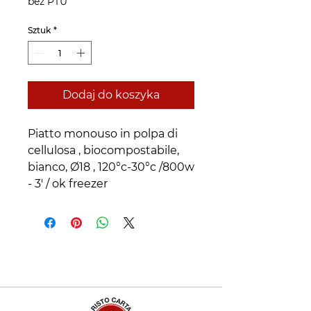
bez PTU
Sztuk
*
Dodaj do koszyka
Piatto monouso in polpa di 
cellulosa , biocompostabile, 
bianco, Ø18 , 120°c-30°c /800w 
- 3' / ok freezer