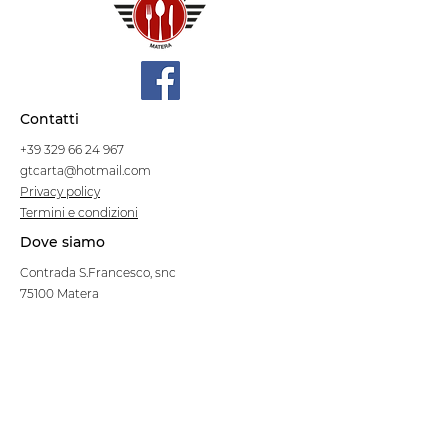
Contatti
+39 329 66 24 967
gtcarta@hotmail.com
Privacy policy
Termini e condizioni
Dove siamo
Contrada S.Francesco, snc
75100 Matera
Negozio
Linea Stre
et Food
Cellulosa Bio
Carta e Sacchetti
Articoli Monouso