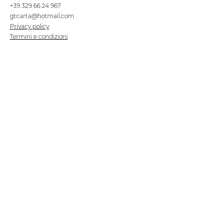
+39 329 66 24 967
gtcarta@hotmail.com
Privacy policy
Termini e condizioni
Dove siamo
Contrada S.Francesco, snc
75100 Matera
Negozio
Linea Stre
et Food
Cellulosa Bio
Carta e Sacchetti
Articoli Monouso
Tovagliati
Forniture Alberghiere
Frigoriferi e Refrigeratori
Linea Klimaitalia
Linee Cortesia
Filmop
Detergenti