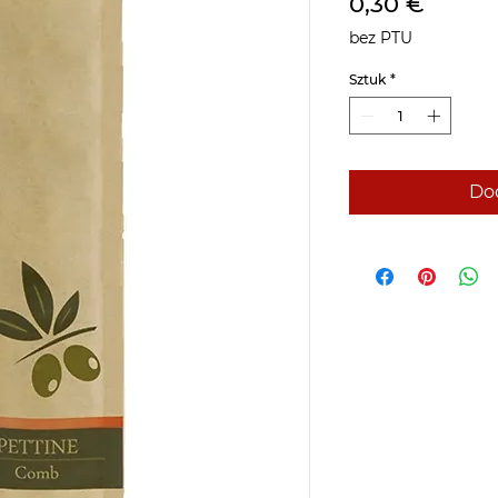
Cena
0,30 €
bez PTU
Sztuk
*
Dod