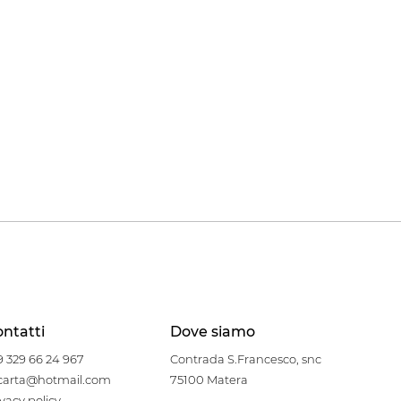
ntatti
Dove siamo
9 329 66 24 967
Contrada S.Francesco, snc
carta@hotmail.com
75100 Matera
ivacy policy