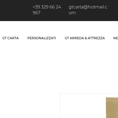
+39 329 66 24
gtcarta@hotmail.c
967
om
GT CARTA
PERSONALIZZATI
GT ARREDA & ATTREZZA
NE