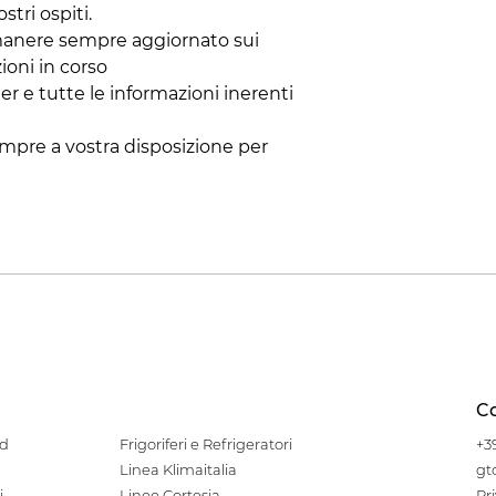
stri ospiti.
 rimanere sempre aggiornato sui
ioni in corso
er e tutte le informazioni inerenti
sempre a vostra disposizione per
Co
od
Frigoriferi e Refrigeratori
+3
Linea Klimaitalia
gt
i
Linee Cortesia
Pr