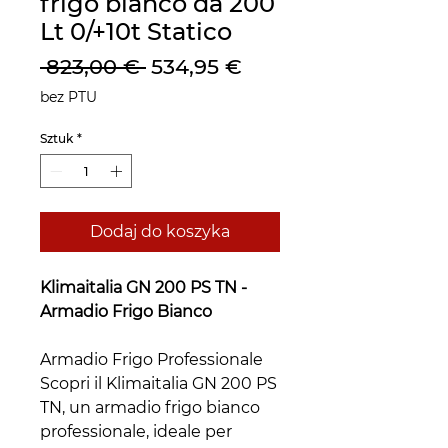
frigo bianco da 200
Lt 0/+10t Statico
Regularna
Cena
 823,00 € 
534,95 €
cena
Rabatowa
bez PTU
Sztuk
*
Dodaj do koszyka
Klimaitalia GN 200 PS TN -
Armadio Frigo Bianco
Armadio Frigo Professionale
Scopri il Klimaitalia GN 200 PS
TN, un armadio frigo bianco
professionale, ideale per