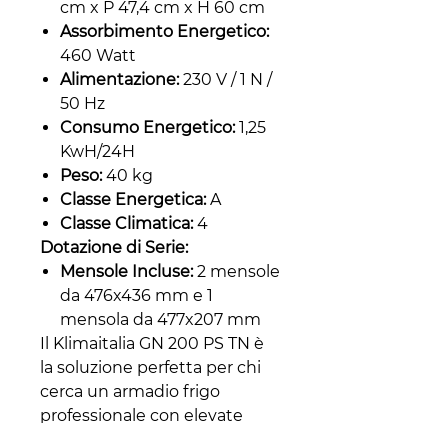
cm x P 47,4 cm x H 60 cm
Assorbimento Energetico:
460 Watt
Alimentazione:
230 V / 1 N /
50 Hz
Consumo Energetico:
1,25
KwH/24H
Peso:
40 kg
Classe Energetica:
A
Classe Climatica:
4
Dotazione di Serie:
Mensole Incluse:
2 mensole
da 476x436 mm e 1
mensola da 477x207 mm
Il Klimaitalia GN 200 PS TN è
la soluzione perfetta per chi
cerca un armadio frigo
professionale con elevate
prestazioni e un design