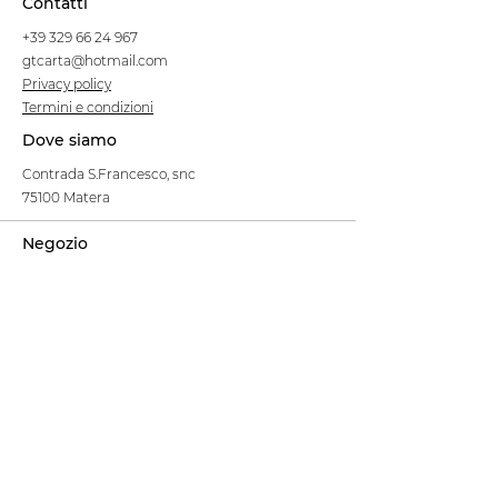
Contatti
+39 329 66 24 967
gtcarta@hotmail.com
Privacy policy
Termini e condizioni
Dove siamo
Contrada S.Francesco, snc
75100 Matera
Negozio
Linea Stre
et Food
Cellulosa Bio
Carta e Sacchetti
Articoli Monouso
Tovagliati
Forniture Alberghiere
Frigoriferi e Refrigeratori
Linea Klimaitalia
Linee Cortesia
Filmop