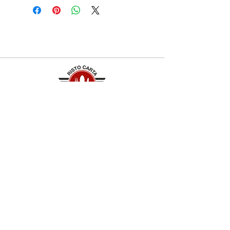
Contatti
+39 329 66 24 967
gtcarta@hotmail.com
Privacy policy
Termini e condizioni
Dove siamo
Contrada S.Francesco, snc
75100 Matera