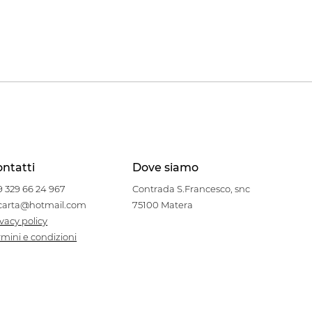
ntatti
Dove siamo
9 329 66 24 967
Contrada S.Francesco, snc
carta@hotmail.com
75100 Matera
ivacy policy
rmini e condizioni