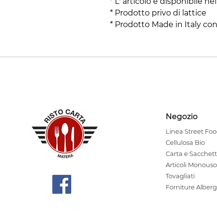
* L' articolo è disponibile 
* Prodotto privo di lattice
* Prodotto Made in Italy con
Negozio
Linea Stre
et Fo
Cellulosa Bio
Carta e Sacchett
Articoli Monouso
Tovagliati
Forniture Alberg