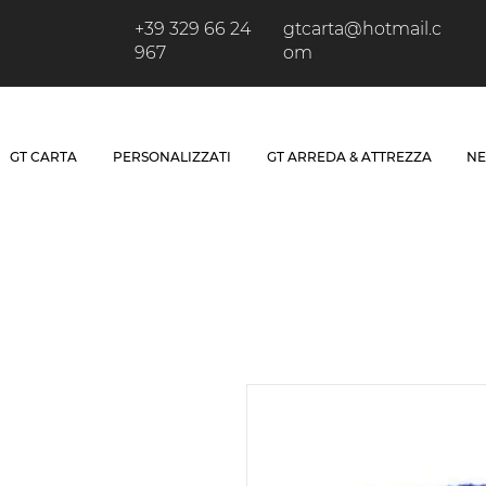
+39 329 66 24
gtcarta@hotmail.c
967
om
GT CARTA
PERSONALIZZATI
GT ARREDA & ATTREZZA
NE