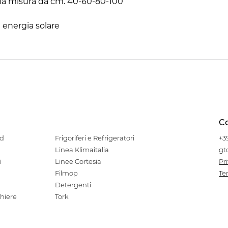
nella misura da cm. 40-60-80-100
 energia solare
Co
od
Frigoriferi e Refrigeratori
+3
Linea Klimaitalia
gt
i
Linee Cortesia
Pr
Filmop
Te
Detergenti
hiere
Tork