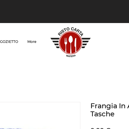
GOZIETTO
More
Frangia In 
Tasche