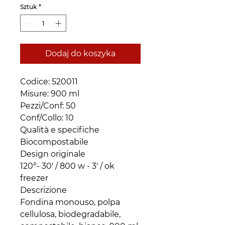
Sztuk
*
Dodaj do koszyka
Codice: 520011 

Misure: 900 ml

Pezzi/Conf: 50 

Conf/Collo: 10

Qualità e specifiche

Biocompostabile

Design originale

120°- 30' / 800 w - 3' / ok 
freezer

Descrizione

Fondina monouso, polpa 
cellulosa, biodegradabile, 