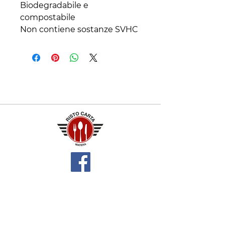
Biodegradabile e 
compostabile

Non contiene sostanze SVHC
Contatti
+39 329 66 24 967
gtcarta@hotmail.com
Privacy policy