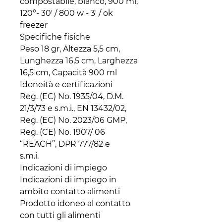
compostabile, bianco, 900 ml, 
120°- 30' / 800 w - 3' / ok 
freezer

Specifiche fisiche

Peso 18 gr, Altezza 5,5 cm, 
Lunghezza 16,5 cm, Larghezza 
16,5 cm, Capacità 900 ml

Idoneità e certificazioni

Reg. (EC) No. 1935/04, D.M. 
21/3/73 e s.m.i., EN 13432/02, 
Reg. (EC) No. 2023/06 GMP, 
Reg. (CE) No. 1907/ 06 
“REACH”, DPR 777/82 e

s.m.i.

Indicazioni di impiego

Indicazioni di impiego in 
ambito contatto alimenti

Prodotto idoneo al contatto 
con tutti gli alimenti
