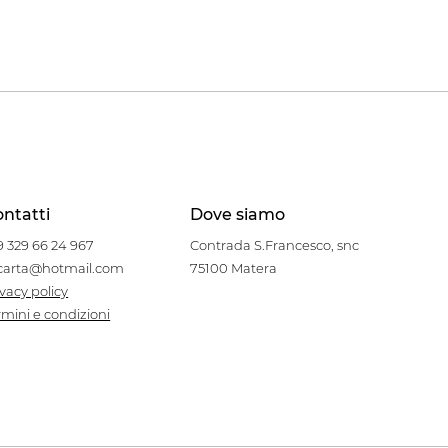
ntatti
Dove siamo
9 329 66 24 967
Contrada S.Francesco, snc
carta@hotmail.com
75100 Matera
ivacy policy
rmini e condizioni