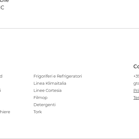
ile

HC
Co
od
Frigoriferi e Refrigeratori
+3
Linea Klimaitalia
gt
i
Linee Cortesia
Pr
Filmop
Te
Detergenti
hiere
Tork