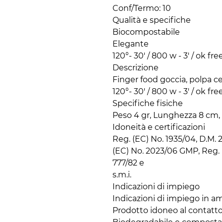
Conf/Termo: 10

Qualità e specifiche

Biocompostabile

Elegante

120°- 30' / 800 w - 3' / ok free
Descrizione

Finger food goccia, polpa ce
120°- 30' / 800 w - 3' / ok free
Specifiche fisiche

Peso 4 gr, Lunghezza 8 cm, 
Idoneità e certificazioni

Reg. (EC) No. 1935/04, D.M. 21
(EC) No. 2023/06 GMP, Reg. 
777/82 e

s.m.i.

Indicazioni di impiego

Indicazioni di impiego in am
Prodotto idoneo al contatto 