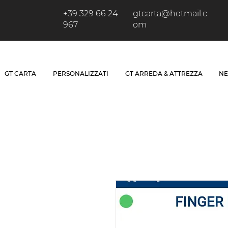
+39 329 66 24
gtcarta@hotmail.c
967
om
GT CARTA
PERSONALIZZATI
GT ARREDA & ATTREZZA
NE