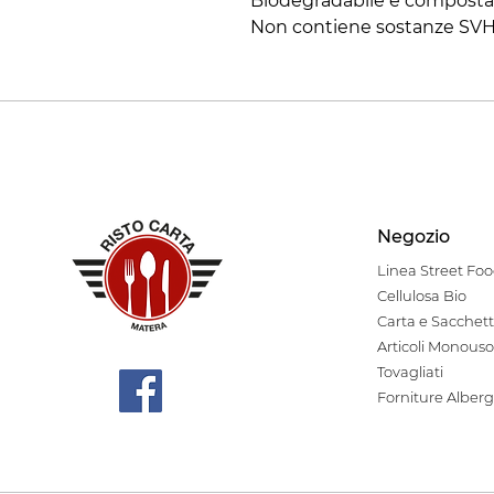
Biodegradabile e compostab
Non contiene sostanze SV
Negozio
Linea Stre
et Fo
Cellulosa Bio
Carta e Sacchett
Articoli Monouso
Tovagliati
Forniture Alberg