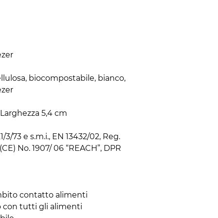
zer

llulosa, biocompostabile, bianco, 
zer

Larghezza 5,4 cm

/3/73 e s.m.i., EN 13432/02, Reg. 
(CE) No. 1907/ 06 “REACH”, DPR 
bito contatto alimenti

con tutti gli alimenti
