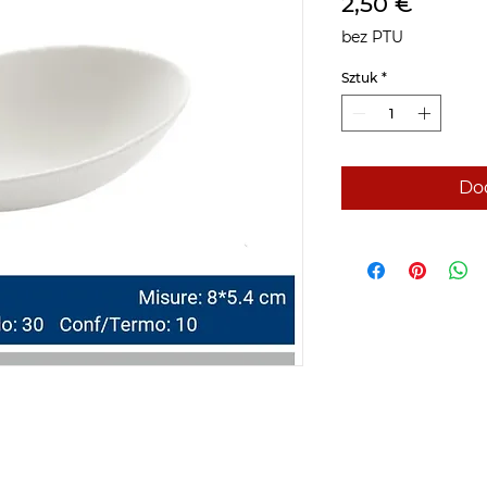
Cena
2,50 €
bez PTU
Sztuk
*
Dod