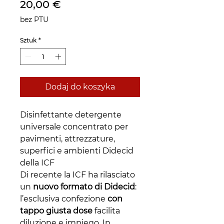
Cena
20,00 €
bez PTU
Sztuk
*
Dodaj do koszyka
Disinfettante detergente
universale concentrato per
pavimenti, attrezzature,
superfici e ambienti Didecid
della ICF
Di recente la ICF ha rilasciato
un
nuovo formato di Didecid
:
l’esclusiva confezione
con
tappo giusta dose
facilita
diluzione e impiego. In