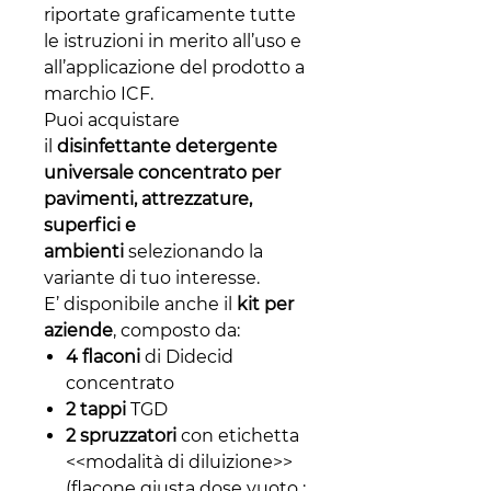
riportate graficamente tutte
le istruzioni in merito all’uso e
all’applicazione del prodotto a
marchio ICF.
Puoi acquistare
il
disinfettante detergente
universale concentrato per
pavimenti, attrezzature,
superfici e
ambienti
selezionando la
variante di tuo interesse.
E’ disponibile anche il
kit per
aziende
, composto da:
4 flaconi
di Didecid
concentrato
2 tappi
TGD
2 spruzzatori
con etichetta
<<modalità di diluizione>>
(flacone giusta dose vuoto :