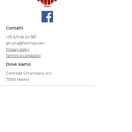
Contatti
+39 329 66 24 967
gtcarta@hotmail.com
Privacy policy
Termini e condizioni
Dove siamo
Contrada S.Francesco, snc
75100 Matera
Negozio
Linea Stre
et Food
Cellulosa Bio
Carta e Sacchetti
Articoli Monouso
Tovagliati
Forniture Alberghiere