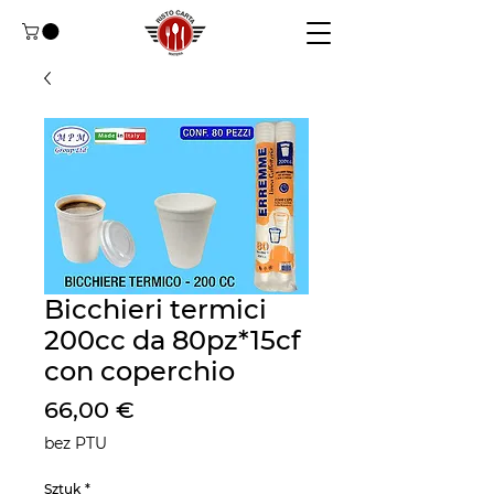
Bicchieri termici
200cc da 80pz*15cf
con coperchio
Cena
66,00 €
bez PTU
Sztuk
*