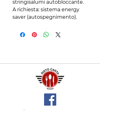
stringisalumi autobloccante.
A richiesta: sistema energy
saver (autospegnimento).
Contatti
+39 329 66 24 967
gtcarta@hotmail.com
Privacy policy