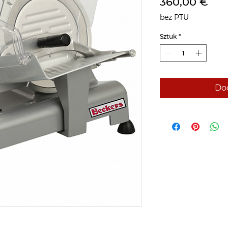
Ce
360,00 €
bez PTU
Sztuk
*
Dod