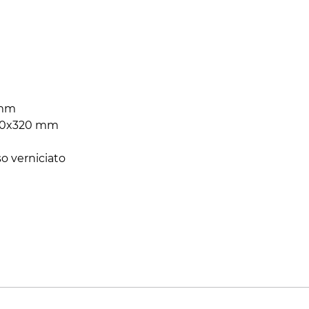
 mm
330x320 mm
so verniciato