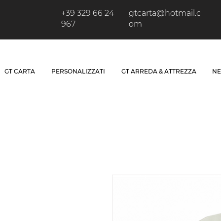
+39 329 66 24
gtcarta@hotmail.c
967
om
GT CARTA
PERSONALIZZATI
GT ARREDA & ATTREZZA
NE